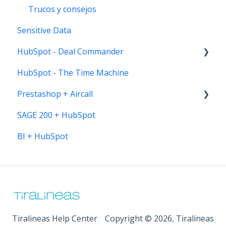
Recursos
Trucos y consejos
Sensitive Data
HubSpot - Deal Commander
HubSpot - The Time Machine
Instalación Deal Commander
Prestashop + Aircall
SAGE 200 + HubSpot
Instalación y configuración
BI + HubSpot
Recursos
Tiralineas Help Center
Copyright © 2026, Tiralíneas