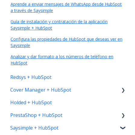
Aprende a enviar mensajes de WhatsApp desde HubSpot
a través de Saysimple
Guía de instalación y contratación de la aplicación
Saysimple + HubSpot
Configura las propiedades de HubSpot que deseas ver en
Saysimple
Analizar y dar formato a los números de teléfono en
HubSpot
Redsys + HubSpot
Cover Manager + HubSpot
Holded + HubSpot
Instalación
PrestaShop + HubSpot
Saysimple + HubSpot
Instalación PrestaShop > HubSpot